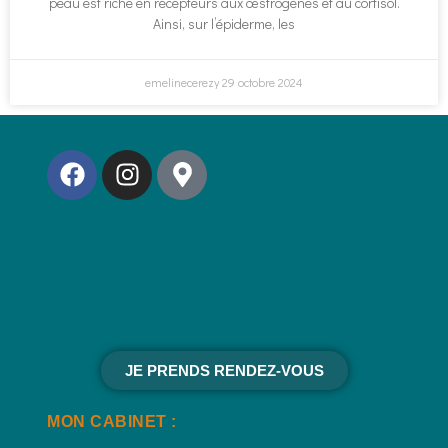
peau est riche en récepteurs aux œstrogènes et au cortisol.
Ainsi, sur l’épiderme, les
emelinecerezy
29 octobre 2024
JE PRENDS RENDEZ-VOUS
MON CABINET :