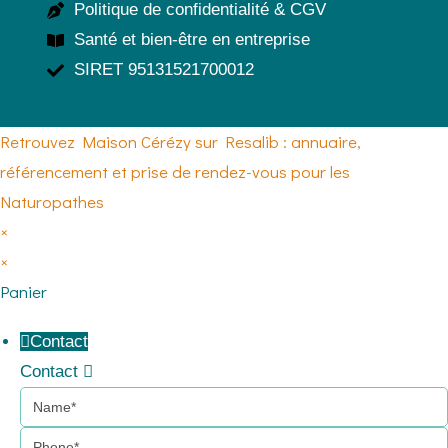
Politique de confidentialité & CGV
Santé et bien-être en entreprise
SIRET 95131521700012
Retrouvez Maison Cérézy sur Resalib : annuaire,
référencement et prise de rendez-vous pour les
Naturopathes
×
×
Panier
Contact
Contact
Name
Phone