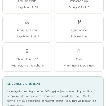
Légumes verts
Poissons gras
Magnésium & B9
Oméga-3 & vit. D
🥜
🫘
Amandes & noix
Légumineuses
Magnésium & vit. E
Protéines & fer
🍫
🥚
Chocolat noir 70%
Œufs
Magnésium & tryptophane
Vitamines B & protéines
LE CONSEIL D'EMELINE
Le magnésium bisglycinate (400mg/jour) est souvent la première
supplémentation que je recommande en cas de burn-out. C'est la
forme la mieux absorbée, sans effet laxatif. Résultats visibles en 3 à
4 semaines.