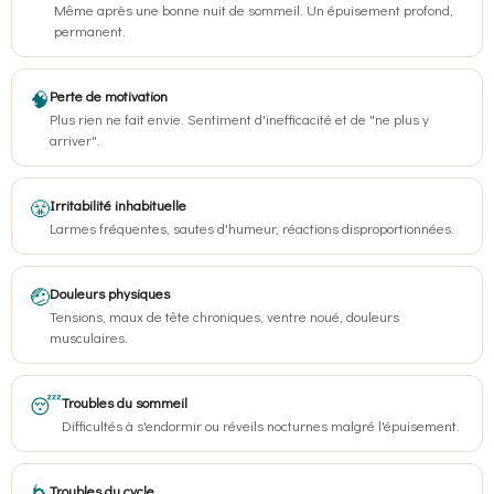
Même après une bonne nuit de sommeil. Un épuisement profond,
permanent.
🧠
Perte de motivation
Plus rien ne fait envie. Sentiment d'inefficacité et de "ne plus y
arriver".
😤
Irritabilité inhabituelle
Larmes fréquentes, sautes d'humeur, réactions disproportionnées.
🤕
Douleurs physiques
Tensions, maux de tête chroniques, ventre noué, douleurs
musculaires.
😴
Troubles du sommeil
Difficultés à s'endormir ou réveils nocturnes malgré l'épuisement.
Troubles du cycle